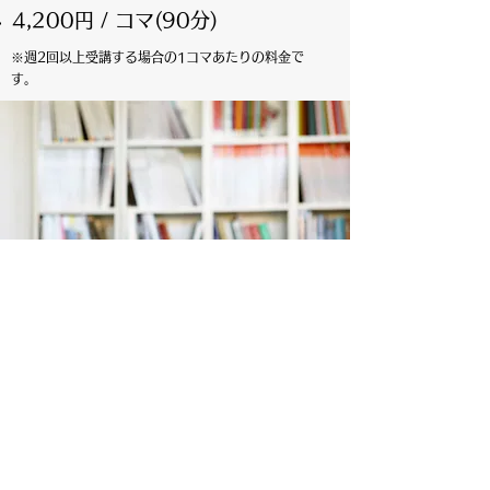
4,200円 / コマ(90分)
※週2回以上受講する場合の1コマあたりの料金で
す。
中3生、高3生
4,5
00円 / コマ(90分)